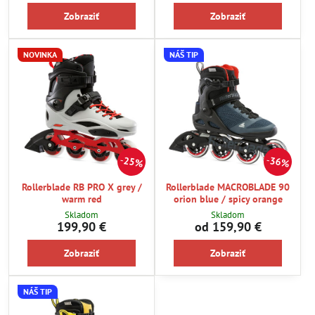
Zobraziť
Zobraziť
NOVINKA
NÁŠ TIP
25%
36%
Rollerblade RB PRO X grey /
Rollerblade MACROBLADE 90
warm red
orion blue / spicy orange
Skladom
Skladom
199,90 €
od 159,90 €
Zobraziť
Zobraziť
NÁŠ TIP