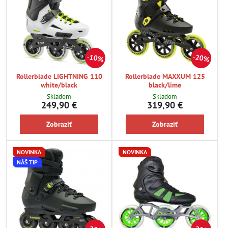
10%
20%
Rollerblade LIGHTNING 110
Rollerblade MAXXUM 125
white/black
black/lime
Skladom
Skladom
249,90 €
319,90 €
Zobraziť
Zobraziť
NOVINKA
NOVINKA
NÁŠ TIP