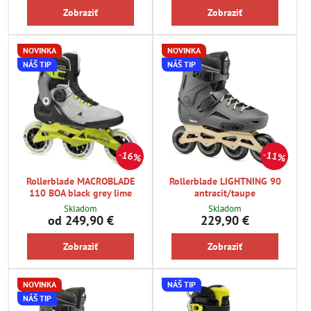
Zobraziť
Zobraziť
NOVINKA
NOVINKA
NÁŠ TIP
NÁŠ TIP
16%
11%
Rollerblade MACROBLADE
Rollerblade LIGHTNING 90
110 BOA black grey lime
antracit/taupe
Skladom
Skladom
od 249,90 €
229,90 €
Zobraziť
Zobraziť
NOVINKA
NÁŠ TIP
NÁŠ TIP