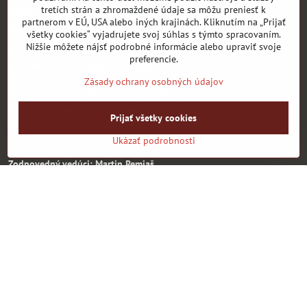
tretích strán a zhromaždené údaje sa môžu preniesť k
Piatok: 13:30 - 18:30
partnerom v EÚ, USA alebo iných krajinách. Kliknutím na „Prijať
Sobota: 10:00 - 13:00
všetky cookies“ vyjadrujete svoj súhlas s týmto spracovaním.
Nižšie môžete nájsť podrobné informácie alebo upraviť svoje
6.3. a 7.3.2026 je predajňa ARSENAL SHOP
preferencie.
Z TECHNICKÝCH PRÍČIN ZATVORENÁ.
Testujeme produkty na budúcu sezónu.
Zásady ochrany osobných údajov
Za prípadné komplikácie sa ospravedlňujeme!
V pondelok vás radi privítame.
Prijať všetky cookies
Keď tak volajte 0918 368 061.
Ukázať podrobnosti
Zodpovedný vedúci: Martin Remiaš
Informácie
Parkovanie pred ARSENALOM