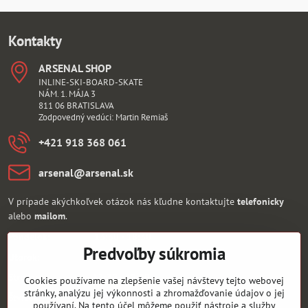
Kontakty
ARSENAL SHOP
INLINE-SKI-BOARD-SKATE
NÁM. 1. MÁJA 3
811 06 BRATISLAVA
Zodpovedný vedúci: Martin Remiaš
+421 918 368 061
arsenal​@arsenal​.sk
V prípade akýchkoľvek otázok nás kľudne kontaktujte
telefonicky
alebo
mailom
.
Pondelok: 13:30 - 18:30
Predvoľby súkromia
Utorok: 13:30 - 18:30
Streda: 13:30 - 18:30
Cookies používame na zlepšenie vašej návštevy tejto webovej
stránky, analýzu jej výkonnosti a zhromažďovanie údajov o jej
Štvrtok: 13:30 - 18:30
používaní. Na tento účel môžeme použiť nástroje a služby