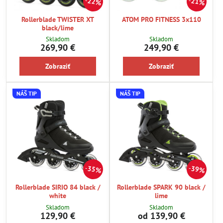
22%
21%
Rollerblade TWISTER XT
ATOM PRO FITNESS 3x110
black/lime
Skladom
Skladom
269,90 €
249,90 €
Zobraziť
Zobraziť
NÁŠ TIP
NÁŠ TIP
35%
39%
Rollerblade SIRIO 84 black /
Rollerblade SPARK 90 black /
white
lime
Skladom
Skladom
129,90 €
od 139,90 €