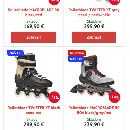
Rollerblade MACROBLADE 90
Rollerblade TWISTER XT grey
black/red
pearl / periwinkle
Skladom
Skladom
169,90 €
299,90 €
Zobraziť
Zobraziť
NÁŠ TIP
NOVINKA
NÁŠ TIP
11%
14%
Rollerblade TWISTER XT black
Rollerblade MACROBLADE 90
sand red
BOA black/grey/red
Skladom
Skladom
299,90 €
239,90 €