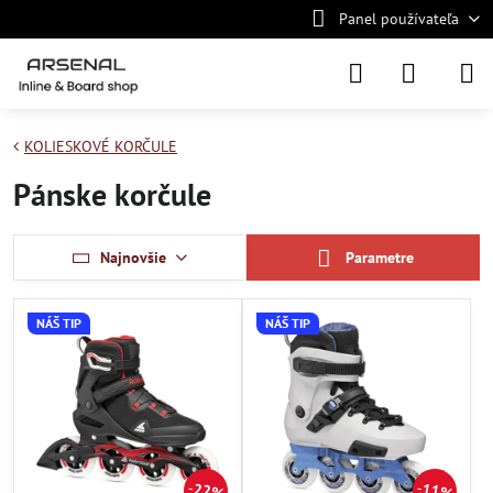
Panel používateľa
KOLIESKOVÉ KORČULE
Pánske korčule
Najnovšie
Parametre
NÁŠ TIP
NÁŠ TIP
22%
11%