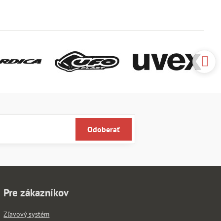
Odoberať
Pre zákazníkov
Zľavový systém