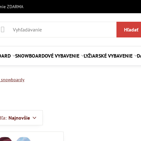
anie ZDARMA
Hľadať
OARD
SNOWBOARDOVÉ VYBAVENIE
LYŽiARSKÉ VYBAVENIE
D
é snowboardy
dľa:
Najnovšie