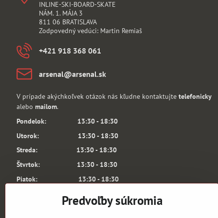
INLINE-SKI-BOARD-SKATE
NÁM. 1. MÁJA 3
811 06 BRATISLAVA
Zodpovedný vedúci: Martin Remiaš
+421 918 368 061
arsenal​@arsenal​.sk
V prípade akýchkoľvek otázok nás kľudne kontaktujte
telefonicky
alebo
mailom
.
Pondelok: 13:30 - 18:30
Utorok: 13:30 - 18:30
Streda: 13:30 - 18:30
Štvrtok: 13:30 - 18:30
Piatok: 13:30 - 18:30
Sobota: 10:00 - 13:00
Predvoľby súkromia
6.3. a 7.3.2026 je predajňa ARSENAL SHOP