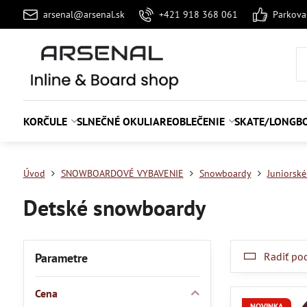
arsenal@arsenal.sk
+421 918 368 061
Parkov
KORČULE
SLNEČNÉ OKULIARE
OBLEČENIE
SKATE/LONGB
Úvod
SNOWBOARDOVÉ VYBAVENIE
Snowboardy
Juniorsk
Detské snowboardy
Radiť po
Parametre
Cena
NOVINKA