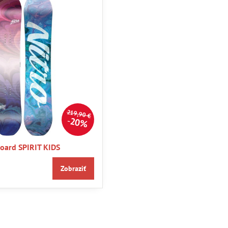
219,90 €
20%
ard SPIRIT KIDS
Zobraziť