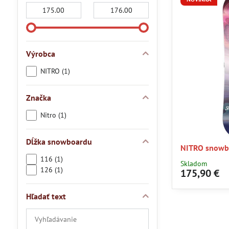
Od:
Do:
Výrobca
NITRO (1)
Značka
Nitro (1)
Dĺžka snowboardu
NITRO snowbo
116 (1)
Skladom
126 (1)
175,90 €
Hľadať text
Prehľadať
výsledky