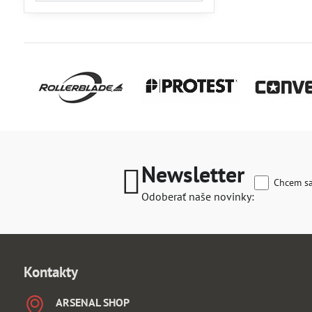
filtra
fulltextom
Newsletter
Chcem sa
Odoberať naše novinky:
Kontakty
ARSENAL SHOP