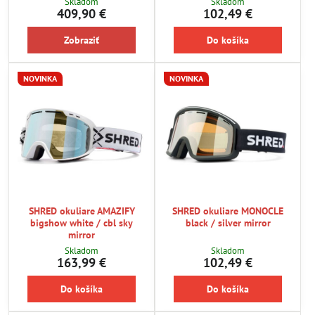
Skladom
Skladom
409,90 €
102,49 €
Zobraziť
Do košíka
NOVINKA
NOVINKA
SHRED okuliare AMAZIFY
SHRED okuliare MONOCLE
bigshow white / cbl sky
black / silver mirror
mirror
Skladom
Skladom
163,99 €
102,49 €
Do košíka
Do košíka