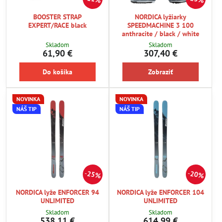
BOOSTER STRAP
NORDICA lyžiarky
EXPERT/RACE black
SPEEDMACHINE 3 100
anthracite / black / white
Skladom
Skladom
61,90 €
307,40 €
Do košíka
Zobraziť
NOVINKA
NOVINKA
NÁŠ TIP
NÁŠ TIP
25%
20%
NORDICA lyže ENFORCER 94
NORDICA lyže ENFORCER 104
UNLIMITED
UNLIMITED
Skladom
Skladom
538,11 €
614,99 €