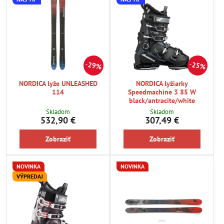
29%
25%
NORDICA lyže UNLEASHED
NORDICA lyžiarky
114
Speedmachine 3 85 W
black/antracite/white
Skladom
Skladom
532,90 €
307,49 €
Zobraziť
Zobraziť
NOVINKA
NOVINKA
VÝPREDAJ