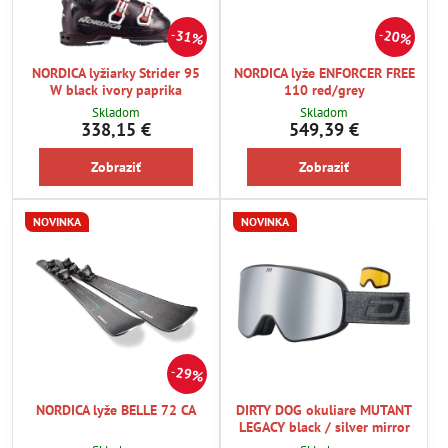
31%
20%
NORDICA lyžiarky Strider 95
NORDICA lyže ENFORCER FREE
W black ivory paprika
110 red/grey
Skladom
Skladom
338,15 €
549,39 €
Zobraziť
Zobraziť
NOVINKA
NOVINKA
29%
NORDICA lyže BELLE 72 CA
DIRTY DOG okuliare MUTANT
LEGACY black / silver mirror