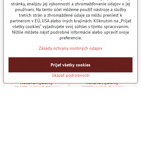
stránky, analýzu jej výkonnosti a zhromažďovanie údajov o jej
Zobraziť
Zobraziť
používaní. Na tento účel môžeme použiť nástroje a služby
tretích strán a zhromaždené údaje sa môžu preniesť k
partnerom v EÚ, USA alebo iných krajinách. Kliknutím na „Prijať
všetky cookies“ vyjadrujete svoj súhlas s týmto spracovaním.
Nižšie môžete nájsť podrobné informácie alebo upraviť svoje
preferencie.
Zásady ochrany osobných údajov
Prijať všetky cookies
20%
28%
Ukázať podrobnosti
NORDICA lyžiarky
NORDICA lyžiarky
SPORTMACHINE 75X W
SPEEDMACHINE 110X
black/white/fuchsia
antrhacite/black/red
Skladom
Skladom
163,90 €
256,15 €
Zobraziť
Zobraziť
Ďalšie produkty