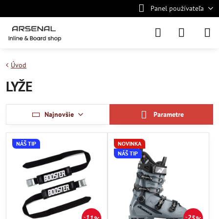
Panel používateľa
Úvod
LYŽE
Najnovšie
Parametre
NÁŠ TIP
NOVINKA
NÁŠ TIP
11%
25%