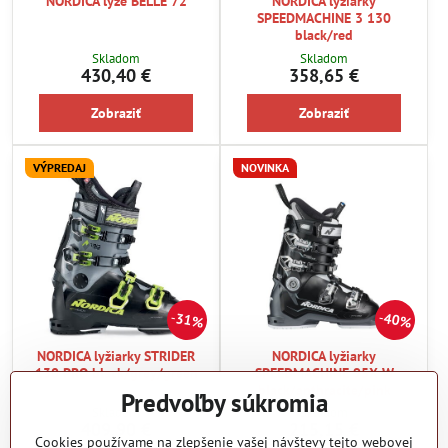
NORDICA lyže BELLE 72
NORDICA lyžiarky
SPEEDMACHINE 3 130
black/red
Skladom
Skladom
430,40 €
358,65 €
Zobraziť
Zobraziť
VÝPREDAJ
NOVINKA
31%
40%
NORDICA lyžiarky STRIDER
NORDICA lyžiarky
130 PRO black/grey/green
SPEEDMACHINE 95X W
black/anthracite/pink
Predvoľby súkromia
Skladom
Skladom
409,90 €
215,15 €
Cookies používame na zlepšenie vašej návštevy tejto webovej