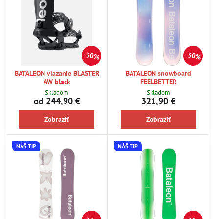
30%
30%
BATALEON viazanie BLASTER
BATALEON snowboard
AW black
FEELBETTER
Skladom
Skladom
od 244,90 €
321,90 €
Zobraziť
Zobraziť
NÁŠ TIP
NÁŠ TIP