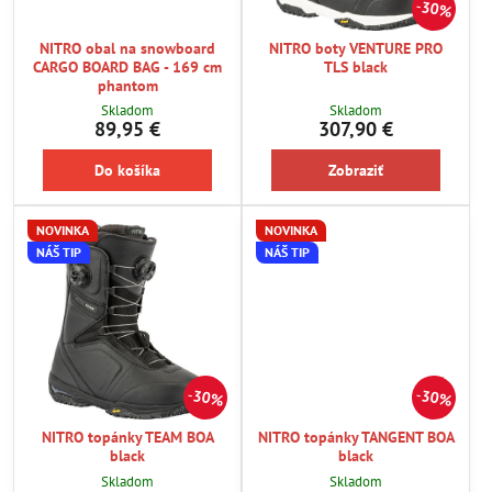
30%
NITRO obal na snowboard
NITRO boty VENTURE PRO
CARGO BOARD BAG - 169 cm
TLS black
phantom
Skladom
Skladom
89,95 €
307,90 €
Do košíka
Zobraziť
NOVINKA
NOVINKA
NÁŠ TIP
NÁŠ TIP
30%
30%
NITRO topánky TEAM BOA
NITRO topánky TANGENT BOA
black
black
Skladom
Skladom