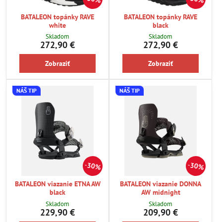
BATALEON topánky RAVE
BATALEON topánky RAVE
white
black
Skladom
Skladom
272,90 €
272,90 €
Zobraziť
Zobraziť
NÁŠ TIP
NÁŠ TIP
30%
30%
BATALEON viazanie ETNA AW
BATALEON viazanie DONNA
black
AW midnight
Skladom
Skladom
229,90 €
209,90 €