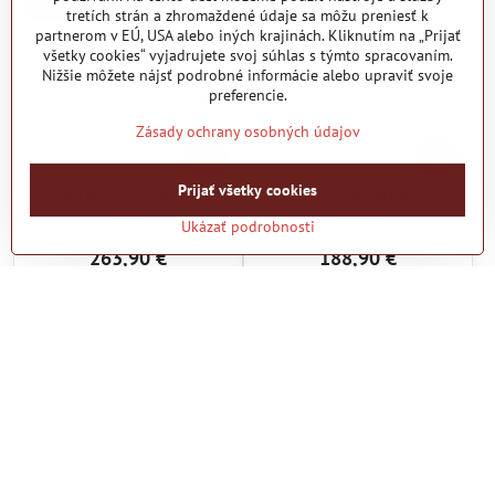
NÁŠ TIP
NÁŠ TIP
tretích strán a zhromaždené údaje sa môžu preniesť k
partnerom v EÚ, USA alebo iných krajinách. Kliknutím na „Prijať
všetky cookies“ vyjadrujete svoj súhlas s týmto spracovaním.
Nižšie môžete nájsť podrobné informácie alebo upraviť svoje
preferencie.
Zásady ochrany osobných údajov
20%
30%
Prijať všetky cookies
NITRO topánky SCALA BOA
NITRO topánky FLORA BOA
black
black
Ukázať podrobnosti
Skladom
Skladom
263,90 €
188,90 €
Zobraziť
Zobraziť
Ďalšie produkty
1
2
3
11