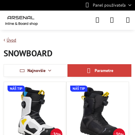
Panel používateľa
Úvod
SNOWBOARD
Najnovšie
Parametre
NÁŠ TIP
NÁŠ TIP
30%
30%