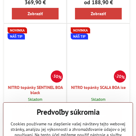
369,90 €
od 188,90 €
Zobraziť
Zobraziť
NOVINKA
NOVINKA
NÁŠ TIP
NÁŠ TIP
30%
20%
NITRO topánky SENTINEL BOA
NITRO topánky SCALA BOA ice
black
Skladom
Skladom
229,90 €
263,90 €
Predvoľby súkromia
Zobraziť
Zobraziť
Cookies používame na zlepšenie vašej návštevy tejto webovej
stránky, analýzu jej výkonnosti a zhromažďovanie údajov o jej
NOVINKA
NOVINKA
používaní. Na tento účel môžeme použiť nástroje a služby