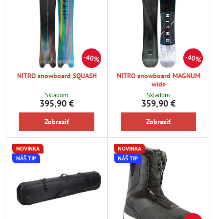
40%
40%
NITRO snowboard SQUASH
NITRO snowboard MAGNUM
wide
Skladom
Skladom
395,90 €
359,90 €
Zobraziť
Zobraziť
NOVINKA
NOVINKA
NÁŠ TIP
NÁŠ TIP