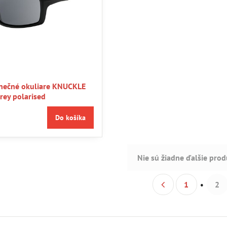
nečné okuliare KNUCKLE
grey polarised
Do košíka
Nie sú žiadne ďalšie prod
1
2