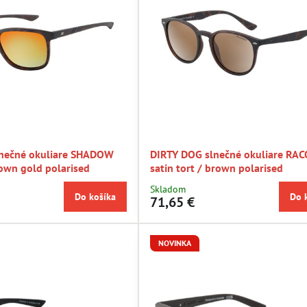
lnečné okuliare SHADOW
DIRTY DOG slnečné okuliare RA
rown gold polarised
satin tort / brown polarised
Skladom
Do košíka
Do 
71,65 €
NOVINKA