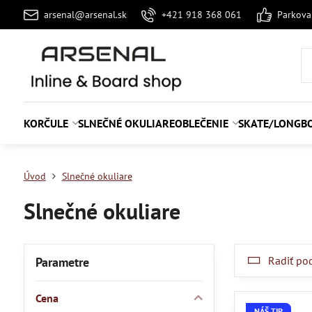
arsenal@arsenal.sk
+421 918 368 061
Parkov
KORČULE
SLNEČNÉ OKULIARE
OBLEČENIE
SKATE/LONGB
Úvod
Slnečné okuliare
Slnečné okuliare
Radiť po
Parametre
Cena
NÁŠ TIP