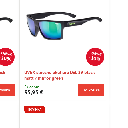
39,95 €
39,95 €
10%
10%
ack
UVEX slnečné okuliare LGL 29 black
matt / mirror green
Skladom
košíka
Do košíka
35,95 €
NOVINKA