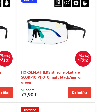
92,95 €
91,95 €
21%
20%
e
HORSEFEATHERS slnečné okuliare
y
SCORPIO PHOTO matt black/mirror
green
Skladom
košíka
Do košíka
72,90 €
NOVINKA