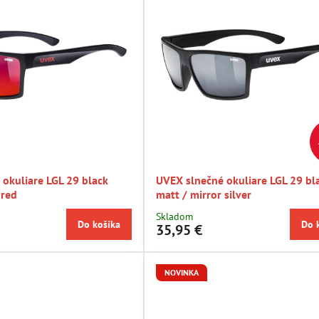
okuliare LGL 29 black
UVEX slnečné okuliare LGL 29 bl
 red
matt / mirror silver
Skladom
Do košíka
Do 
35,95 €
NOVINKA