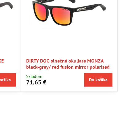
SE
DIRTY DOG slnečné okuliare MONZA
black-grey/ red fusion mirror polarised
Skladom
košíka
Do košíka
71,65 €