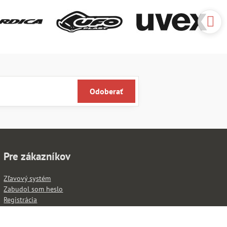
Odoberať
Pre zákazníkov
Zľavový systém
Zabudol som heslo
Registrácia
Sledujte naše novinky ako prví: