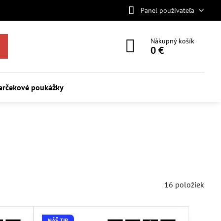
Panel používateľa
Nákupný košík
0 €
arčekové poukážky
16
položiek
NÁŠ TIP