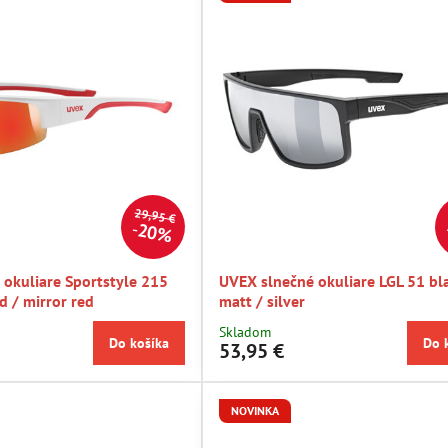
29,95 €
20%
 okuliare Sportstyle 215
UVEX slnečné okuliare LGL 51 bl
d / mirror red
matt / silver
Skladom
Do košíka
Do 
53,95 €
NOVINKA