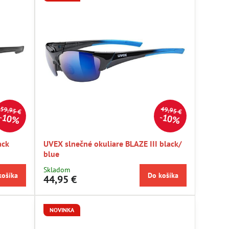
59,95 €
49,95 €
10%
10%
ack
UVEX slnečné okuliare BLAZE III black/
blue
Skladom
košíka
Do košíka
44,95 €
NOVINKA