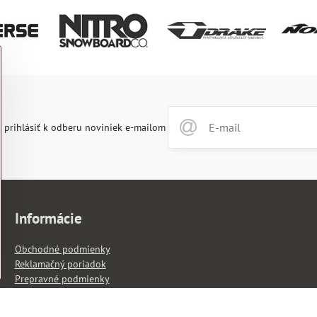
 prihlásiť k odberu noviniek e-mailom
Informácie
Obchodné podmienky
Reklamačný poriadok
Prepravné podmienky
Zákon o ochrane osobných údajov