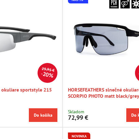
29,95 €
20%
okuliare sportstyle 215
HORSEFEATHERS slnečné okuliar
SCORPIO PHOTO matt black/gre
Skladom
Do košíka
Do 
72,99 €
NOVINKA