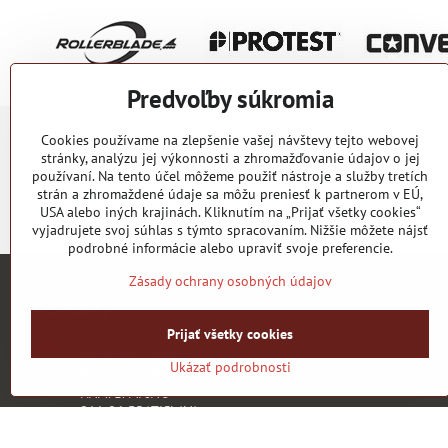
Predvoľby súkromia
Cookies používame na zlepšenie vašej návštevy tejto webovej
Newsletter
stránky, analýzu jej výkonnosti a zhromažďovanie údajov o jej
používaní. Na tento účel môžeme použiť nástroje a služby tretích
Chcem sa
strán a zhromaždené údaje sa môžu preniesť k partnerom v EÚ,
Odoberať naše novinky:
USA alebo iných krajinách. Kliknutím na „Prijať všetky cookies“
vyjadrujete svoj súhlas s týmto spracovaním. Nižšie môžete nájsť
podrobné informácie alebo upraviť svoje preferencie.
Zásady ochrany osobných údajov
Kontakty
Prijať všetky cookies
ARSENAL SHOP
Ukázať podrobnosti
INLINE-SKI-BOARD-SKATE
NÁM. 1. MÁJA 3
811 06 BRATISLAVA
Zodpovedný vedúci: Martin Remiaš