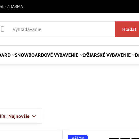
anie ZDARMA
Hľadať
OARD
SNOWBOARDOVÉ VYBAVENIE
LYŽiARSKÉ VYBAVENIE
D
dľa:
Najnovšie
NÁŠ TIP