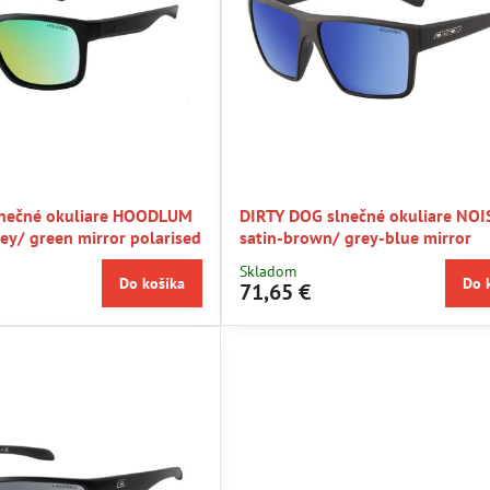
lnečné okuliare HOODLUM
DIRTY DOG slnečné okuliare NOI
rey/ green mirror polarised
satin-brown/ grey-blue mirror
Skladom
Do košíka
Do 
71,65 €