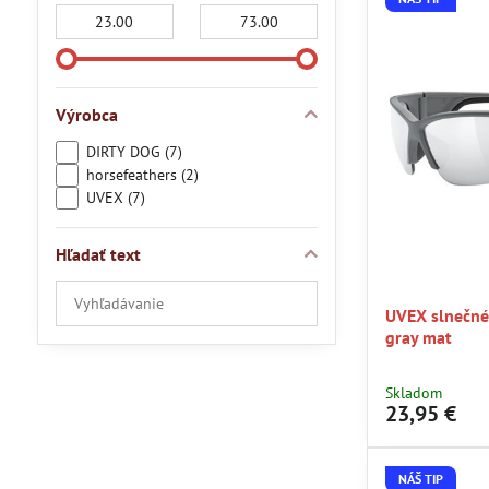
Od:
Do:
Výrobca
DIRTY DOG (7)
horsefeathers (2)
UVEX (7)
Hľadať text
Prehľadať
UVEX slnečné 
výsledky
gray mat
filtra
fulltextom
Skladom
23,95 €
NÁŠ TIP