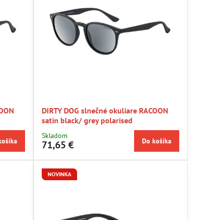
COON
DIRTY DOG slnečné okuliare RACOON
satin black/ grey polarised
Skladom
košíka
Do košíka
71,65 €
NOVINKA