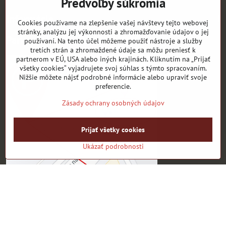
Predvoľby súkromia
Informácie
Cookies používame na zlepšenie vašej návštevy tejto webovej
stránky, analýzu jej výkonnosti a zhromažďovanie údajov o jej
Parkovanie pred ARSENALOM
používaní. Na tento účel môžeme použiť nástroje a služby
tretích strán a zhromaždené údaje sa môžu preniesť k
partnerom v EÚ, USA alebo iných krajinách. Kliknutím na „Prijať
všetky cookies“ vyjadrujete svoj súhlas s týmto spracovaním.
Nižšie môžete nájsť podrobné informácie alebo upraviť svoje
preferencie.
Zásady ochrany osobných údajov
Prijať všetky cookies
Ukázať podrobnosti
Pre zákazníkov