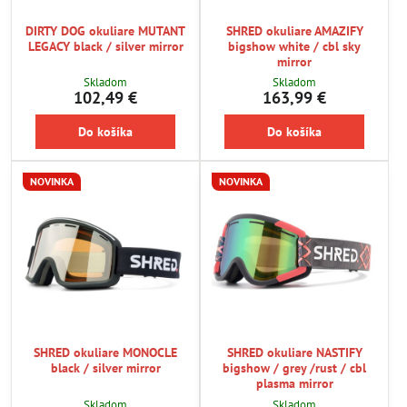
DIRTY DOG okuliare MUTANT
SHRED okuliare AMAZIFY
LEGACY black / silver mirror
bigshow white / cbl sky
mirror
Skladom
Skladom
102,49 €
163,99 €
Do košíka
Do košíka
NOVINKA
NOVINKA
SHRED okuliare MONOCLE
SHRED okuliare NASTIFY
black / silver mirror
bigshow / grey /rust / cbl
plasma mirror
Skladom
Skladom