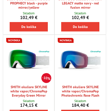
PROPHECY black - purple
LEGACY matte navy - red
mirror/yellow
fusion mirror
Skladom
Skladom
102,49 €
102,49 €
Do košíka
Do košíka
NOVINKA
NOVINKA
10%
SMITH okuliare SKYLINE
SMITH okuliare SKYLINE
white vapor/ChromaPop
white vapor/ChromaPop
Everyday Green Mirror
Photochromic Rose Flash
Skladom
Skladom
174,15 €
184,40 €