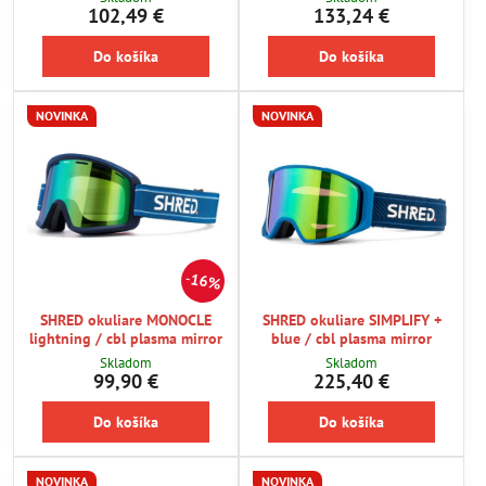
102,49 €
133,24 €
Do košíka
Do košíka
NOVINKA
NOVINKA
16%
SHRED okuliare MONOCLE
SHRED okuliare SIMPLIFY +
lightning / cbl plasma mirror
blue / cbl plasma mirror
Skladom
Skladom
99,90 €
225,40 €
Do košíka
Do košíka
NOVINKA
NOVINKA