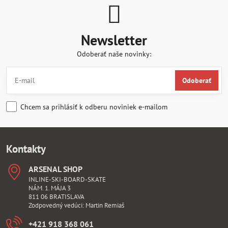
Newsletter
Odoberať naše novinky:
Odoberať
Chcem sa prihlásiť k odberu noviniek e-mailom
Kontakty
ARSENAL SHOP
INLINE-SKI-BOARD-SKATE
NÁM. 1. MÁJA 3
811 06 BRATISLAVA
Zodpovedný vedúci: Martin Remiaš
+421 918 368 061