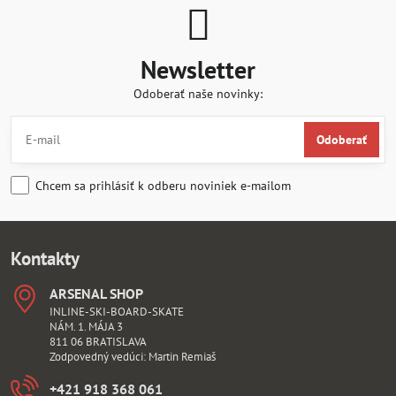
Newsletter
Odoberať naše novinky:
Odoberať
Chcem sa prihlásiť k odberu noviniek e-mailom
Kontakty
ARSENAL SHOP
INLINE-SKI-BOARD-SKATE
NÁM. 1. MÁJA 3
811 06 BRATISLAVA
Zodpovedný vedúci: Martin Remiaš
+421 918 368 061