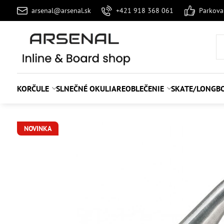
arsenal@arsenal.sk
+421 918 368 061
Parkov
KORČULE
SLNEČNÉ OKULIARE
OBLEČENIE
SKATE/LONGB
NOVINKA