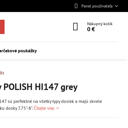
Panel používateľa
Nákupný košík
0 €
arčekové poukážky
cky
 POLISH HI147 grey
47 sú perfektné na všetky typy dosiek a majú skvele
ku dosky 7.75"-8".
Čítajte viac