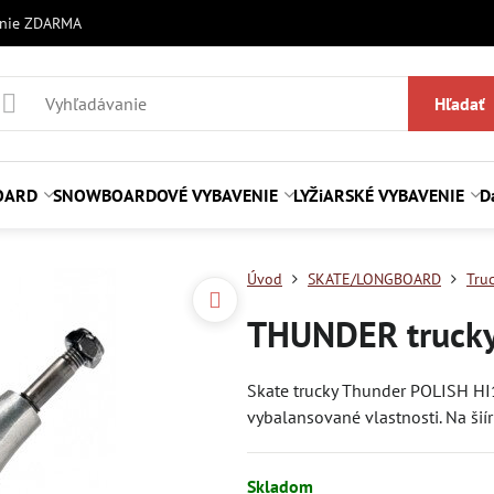
anie ZDARMA
Hľadať
OARD
SNOWBOARDOVÉ VYBAVENIE
LYŽiARSKÉ VYBAVENIE
D
Úvod
SKATE/LONGBOARD
Tru
THUNDER trucky
Skate trucky Thunder POLISH HI1
vybalansované vlastnosti. Na šiír
Skladom