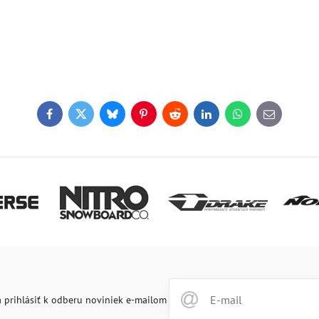
Facebook
Twitter
Bluesky
Pinterest
Reddit
LinkedIn
WhatsApp
E-
mail
 prihlásiť k odberu noviniek e-mailom