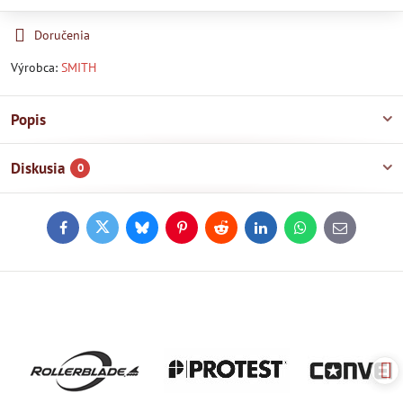
Doručenia
Výrobca:
SMITH
Popis
Diskusia
0
Facebook
Twitter
Bluesky
Pinterest
Reddit
LinkedIn
WhatsApp
E-
mail