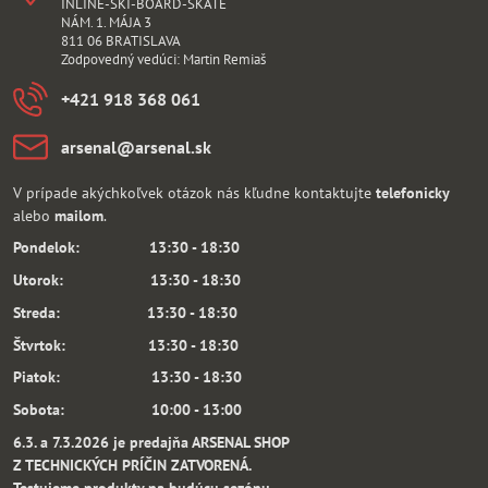
INLINE-SKI-BOARD-SKATE
NÁM. 1. MÁJA 3
811 06 BRATISLAVA
Zodpovedný vedúci: Martin Remiaš
+421 918 368 061
arsenal​@arsenal​.sk
V prípade akýchkoľvek otázok nás kľudne kontaktujte
telefonicky
alebo
mailom
.
Pondelok: 13:30 - 18:30
Utorok: 13:30 - 18:30
Streda: 13:30 - 18:30
Štvrtok: 13:30 - 18:30
Piatok: 13:30 - 18:30
Sobota: 10:00 - 13:00
6.3. a 7.3.2026 je predajňa ARSENAL SHOP
Z TECHNICKÝCH PRÍČIN ZATVORENÁ.
Testujeme produkty na budúcu sezónu.