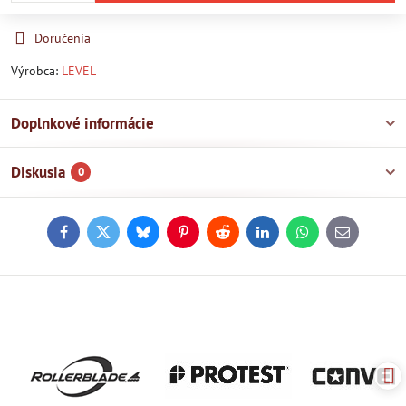
Doručenia
Výrobca:
LEVEL
Doplnkové informácie
Diskusia
0
Facebook
Twitter
Bluesky
Pinterest
Reddit
LinkedIn
WhatsApp
E-
mail