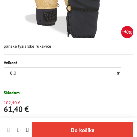
40%
pánske lyžiarske rukavice
Veľkosť
Skladom
102,40 €
61,40 €
Do košíka