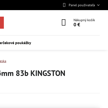
Panel používateľa
Nákupný košík
0 €
arčekové poukážky
ieska
54mm 83b KINGSTON