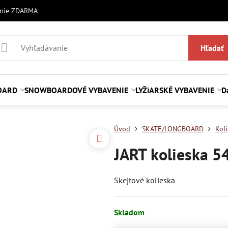
anie ZDARMA
Hľadať
OARD
SNOWBOARDOVÉ VYBAVENIE
LYŽiARSKÉ VYBAVENIE
D
Úvod
SKATE/LONGBOARD
Kol
JART kolieska 
Skejtové kolieska
Skladom