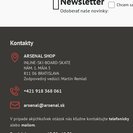
Newsletter
Chcem sa
Odoberať naše novinky:
Kontakty
ARSENAL SHOP
INLINE-SKI-BOARD-SKATE
NÁM. 1. MÁJA 3
811 06 BRATISLAVA
Zodpovedný vedúci: Martin Remiaš
+421 918 368 061
arsenal​@arsenal​.sk
V prípade akýchkoľvek otázok nás kľudne kontaktujte
telefonicky
alebo
mailom
.