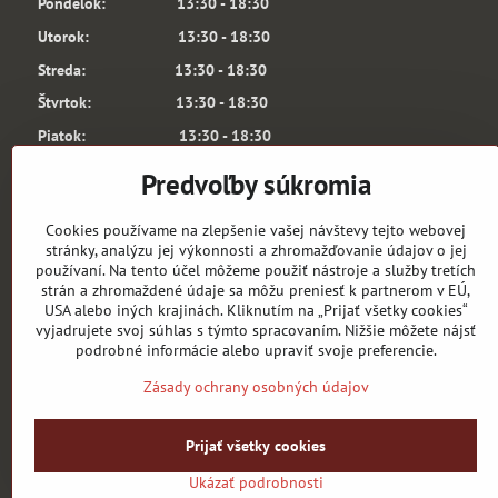
Pondelok: 13:30 - 18:30
Utorok: 13:30 - 18:30
Streda: 13:30 - 18:30
Štvrtok: 13:30 - 18:30
Piatok: 13:30 - 18:30
Sobota: 10:00 - 13:00
Predvoľby súkromia
6.3. a 7.3.2026 je predajňa ARSENAL SHOP
Z TECHNICKÝCH PRÍČIN ZATVORENÁ.
Cookies používame na zlepšenie vašej návštevy tejto webovej
Testujeme produkty na budúcu sezónu.
stránky, analýzu jej výkonnosti a zhromažďovanie údajov o jej
používaní. Na tento účel môžeme použiť nástroje a služby tretích
Za prípadné komplikácie sa ospravedlňujeme!
strán a zhromaždené údaje sa môžu preniesť k partnerom v EÚ,
V pondelok vás radi privítame.
USA alebo iných krajinách. Kliknutím na „Prijať všetky cookies“
Keď tak volajte 0918 368 061.
vyjadrujete svoj súhlas s týmto spracovaním. Nižšie môžete nájsť
podrobné informácie alebo upraviť svoje preferencie.
Zodpovedný vedúci: Martin Remiaš
Zásady ochrany osobných údajov
Prijať všetky cookies
Ukázať podrobnosti