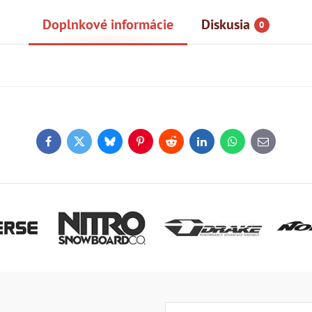
Doplnkové informácie
Diskusia
0
Facebook
Twitter
Bluesky
Pinterest
Reddit
LinkedIn
WhatsApp
E-
mail