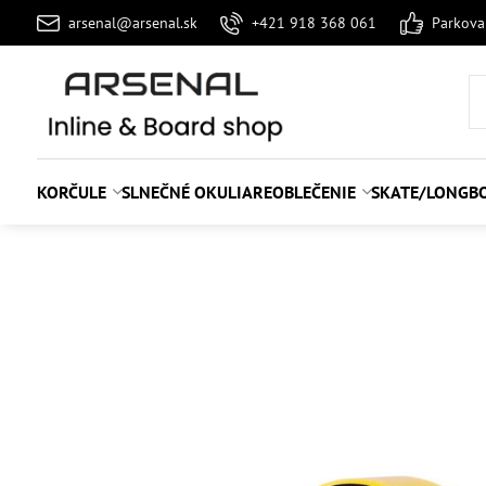
arsenal@arsenal.sk
+421 918 368 061
Parkov
KORČULE
SLNEČNÉ OKULIARE
OBLEČENIE
SKATE/LONGB