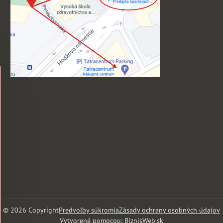
©
2026
Copyright
Predvoľby súkromia
Zásady ochrany osobných údajov
Vytvorené pomocou:
BiznisWeb.sk