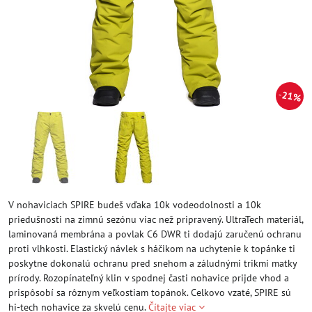
21%
V nohaviciach SPIRE budeš vďaka 10k vodeodolnosti a 10k
priedušnosti na zimnú sezónu viac než pripravený. UltraTech materiál,
laminovaná membrána a povlak C6 DWR ti dodajú zaručenú ochranu
proti vlhkosti. Elastický návlek s háčikom na uchytenie k topánke ti
poskytne dokonalú ochranu pred snehom a záludnými trikmi matky
prírody. Rozopínateľný klin v spodnej časti nohavice prijde vhod a
prispôsobí sa rôznym veľkostiam topánok. Celkovo vzaté, SPIRE sú
hi-tech nohavice za skvelú cenu.
Čítajte viac