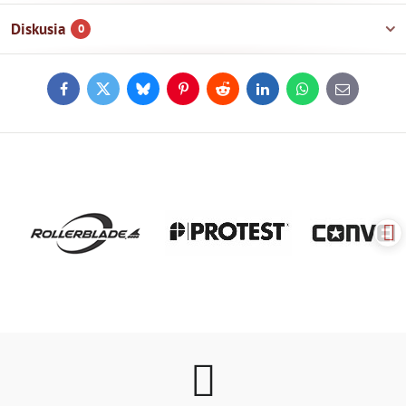
Diskusia
0
Facebook
Twitter
Bluesky
Pinterest
Reddit
LinkedIn
WhatsApp
E-
mail