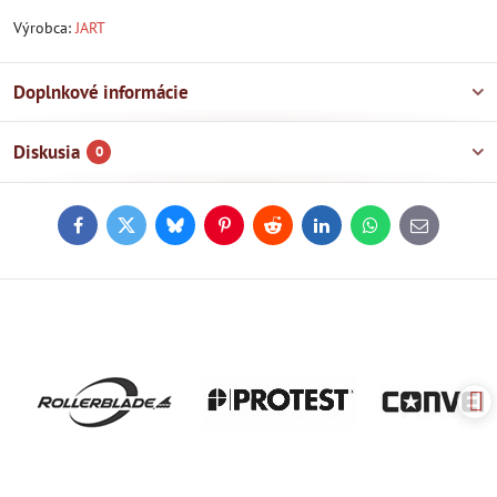
Výrobca:
JART
Doplnkové informácie
Diskusia
0
Facebook
Twitter
Bluesky
Pinterest
Reddit
LinkedIn
WhatsApp
E-
mail