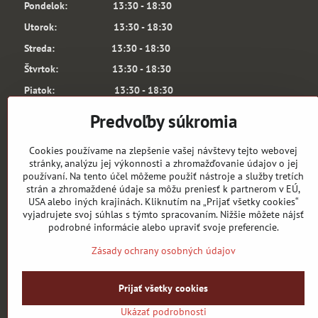
Pondelok: 13:30 - 18:30
Utorok: 13:30 - 18:30
Streda: 13:30 - 18:30
Štvrtok: 13:30 - 18:30
Piatok: 13:30 - 18:30
Sobota: 10:00 - 13:00
Predvoľby súkromia
6.3. a 7.3.2026 je predajňa ARSENAL SHOP
Z TECHNICKÝCH PRÍČIN ZATVORENÁ.
Cookies používame na zlepšenie vašej návštevy tejto webovej
Testujeme produkty na budúcu sezónu.
stránky, analýzu jej výkonnosti a zhromažďovanie údajov o jej
používaní. Na tento účel môžeme použiť nástroje a služby tretích
Za prípadné komplikácie sa ospravedlňujeme!
strán a zhromaždené údaje sa môžu preniesť k partnerom v EÚ,
V pondelok vás radi privítame.
USA alebo iných krajinách. Kliknutím na „Prijať všetky cookies“
Keď tak volajte 0918 368 061.
vyjadrujete svoj súhlas s týmto spracovaním. Nižšie môžete nájsť
podrobné informácie alebo upraviť svoje preferencie.
Zodpovedný vedúci: Martin Remiaš
Zásady ochrany osobných údajov
Prijať všetky cookies
Ukázať podrobnosti