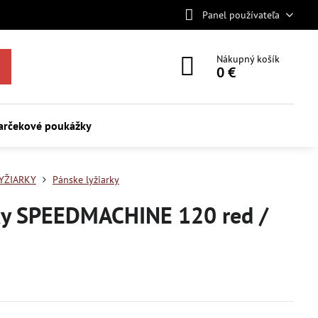
Panel používateľa
Nákupný košík
0 €
arčekové poukážky
YŽIARKY
Pánske lyžiarky
ky SPEEDMACHINE 120 red /