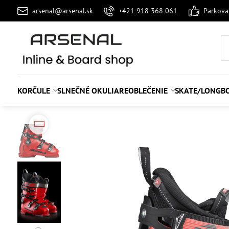
arsenal@arsenal.sk
+421 918 368 061
Parkov
KORČULE
SLNEČNÉ OKULIARE
OBLEČENIE
SKATE/LONGB