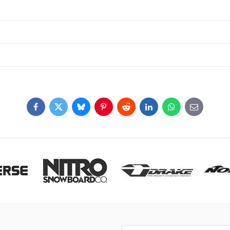
Facebook
Twitter
Bluesky
Pinterest
Reddit
LinkedIn
WhatsApp
E-
mail