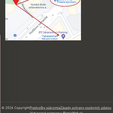
©
2026
Copyright
Predvoľby súkromia
Zásady ochrany osobných údajov