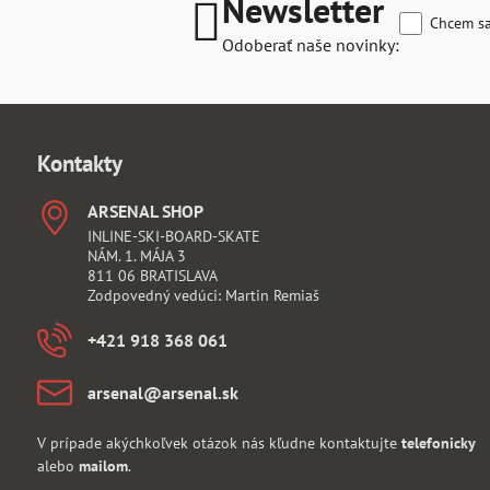
Newsletter
Chcem sa
Odoberať naše novinky:
Kontakty
ARSENAL SHOP
INLINE-SKI-BOARD-SKATE
NÁM. 1. MÁJA 3
811 06 BRATISLAVA
Zodpovedný vedúci: Martin Remiaš
+421 918 368 061
arsenal​@arsenal​.sk
V prípade akýchkoľvek otázok nás kľudne kontaktujte
telefonicky
alebo
mailom
.