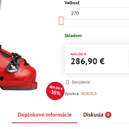
Veľkosť
Skladom
409,90 €
286,90 €
Doručenia
409,90 €
30%
Výrobca:
NORDICA
Doplnkové informácie
Diskusia
0