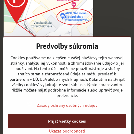
Predvoľby súkromia
Cookies používame na zlepšenie vašej návštevy tejto webovej
stránky, analýzu jej výkonnosti a zhromažďovanie údajov o jej
používaní. Na tento účel môžeme použiť nástroje a služby
tretích strán a zhromaždené údaje sa môžu preniesť k
Pre zákazníkov
partnerom v EÚ, USA alebo iných krajinách. Kliknutím na „Prijať
všetky cookies“ vyjadrujete svoj súhlas s týmto spracovaním.
Sledujte naše novinky ako prví:
Nižšie môžete nájsť podrobné informácie alebo upraviť svoje
preferencie.
Facebook
instagram
Zásady ochrany osobných údajov
©
2026
Copyright
Prijať všetky cookies
Predvoľby súkromia
Zásady ochrany osobných údajov
Ukázať podrobnosti
Vytvorené pomocou:
BiznisWeb.sk