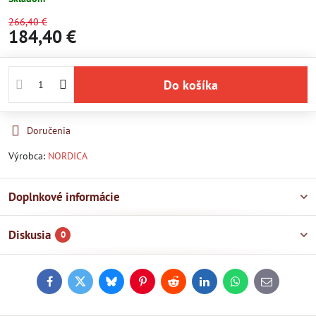
266,40 €
184,40 €
Do košíka
Doručenia
Výrobca:
NORDICA
Doplnkové informácie
Diskusia
0
Facebook
Twitter
Bluesky
Pinterest
Reddit
LinkedIn
WhatsApp
E-
mail