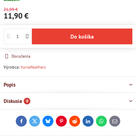
21,99 €
11,90 €
Do košíka
Doručenia
Výrobca:
horsefeathers
Popis
Diskusia
0
Facebook
Twitter
Bluesky
Pinterest
Reddit
LinkedIn
WhatsApp
E-
mail