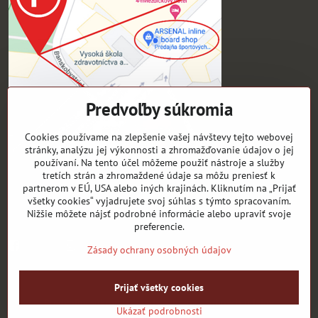
Predvoľby súkromia
Cookies používame na zlepšenie vašej návštevy tejto webovej
stránky, analýzu jej výkonnosti a zhromažďovanie údajov o jej
používaní. Na tento účel môžeme použiť nástroje a služby
tretích strán a zhromaždené údaje sa môžu preniesť k
Pre zákazníkov
partnerom v EÚ, USA alebo iných krajinách. Kliknutím na „Prijať
všetky cookies“ vyjadrujete svoj súhlas s týmto spracovaním.
Sledujte naše novinky ako prví:
Nižšie môžete nájsť podrobné informácie alebo upraviť svoje
preferencie.
Facebook
instagram
Zásady ochrany osobných údajov
©
2026
Copyright
Prijať všetky cookies
Predvoľby súkromia
Zásady ochrany osobných údajov
Ukázať podrobnosti
Vytvorené pomocou:
BiznisWeb.sk