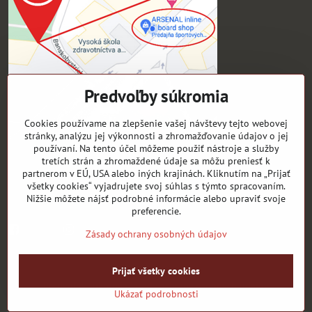
Predvoľby súkromia
Cookies používame na zlepšenie vašej návštevy tejto webovej
stránky, analýzu jej výkonnosti a zhromažďovanie údajov o jej
používaní. Na tento účel môžeme použiť nástroje a služby
tretích strán a zhromaždené údaje sa môžu preniesť k
Pre zákazníkov
partnerom v EÚ, USA alebo iných krajinách. Kliknutím na „Prijať
všetky cookies“ vyjadrujete svoj súhlas s týmto spracovaním.
Sledujte naše novinky ako prví:
Nižšie môžete nájsť podrobné informácie alebo upraviť svoje
preferencie.
Facebook
instagram
Zásady ochrany osobných údajov
©
2026
Copyright
Prijať všetky cookies
Predvoľby súkromia
Zásady ochrany osobných údajov
Ukázať podrobnosti
Vytvorené pomocou:
BiznisWeb.sk