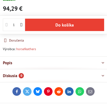
94,29 €
Do košíka
Doručenia
Výrobca:
horsefeathers
Popis
Diskusia
0
Facebook
Twitter
Bluesky
Pinterest
Reddit
LinkedIn
WhatsApp
E-
mail