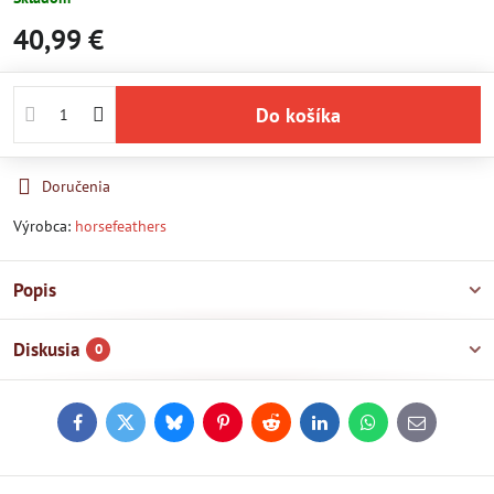
40,99 €
Do košíka
Doručenia
Výrobca:
horsefeathers
Popis
Diskusia
0
Facebook
Twitter
Bluesky
Pinterest
Reddit
LinkedIn
WhatsApp
E-
mail