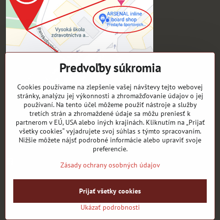
Predvoľby súkromia
Cookies používame na zlepšenie vašej návštevy tejto webovej
stránky, analýzu jej výkonnosti a zhromažďovanie údajov o jej
používaní. Na tento účel môžeme použiť nástroje a služby
tretích strán a zhromaždené údaje sa môžu preniesť k
Pre zákazníkov
partnerom v EÚ, USA alebo iných krajinách. Kliknutím na „Prijať
všetky cookies“ vyjadrujete svoj súhlas s týmto spracovaním.
Sledujte naše novinky ako prví:
Nižšie môžete nájsť podrobné informácie alebo upraviť svoje
preferencie.
Facebook
instagram
Zásady ochrany osobných údajov
©
2026
Copyright
Prijať všetky cookies
Predvoľby súkromia
Zásady ochrany osobných údajov
Ukázať podrobnosti
Vytvorené pomocou:
BiznisWeb.sk