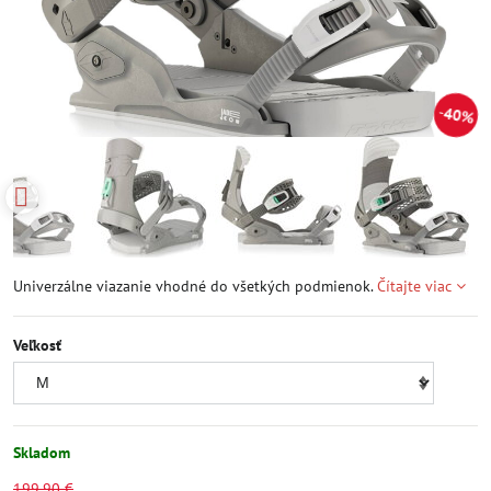
40%
Univerzálne viazanie vhodné do všetkých podmienok.
Čítajte viac
Veľkosť
Skladom
199,90 €