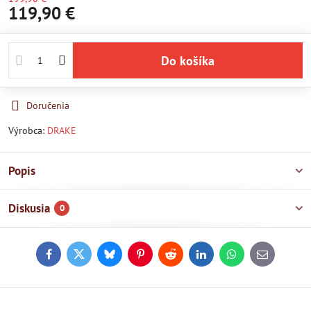
119,90 €
Do košíka
Doručenia
Výrobca:
DRAKE
Popis
Diskusia
0
Facebook
Twitter
Bluesky
Pinterest
Reddit
LinkedIn
WhatsApp
E-
mail