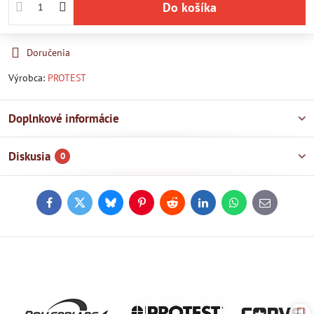
Do košíka
Doručenia
Výrobca:
PROTEST
Doplnkové informácie
Diskusia
0
Facebook
Twitter
Bluesky
Pinterest
Reddit
LinkedIn
WhatsApp
E-
mail