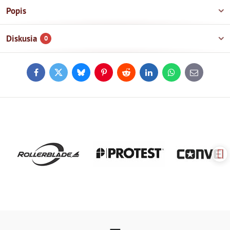
Popis
Diskusia
0
Facebook
Twitter
Bluesky
Pinterest
Reddit
LinkedIn
WhatsApp
E-
mail