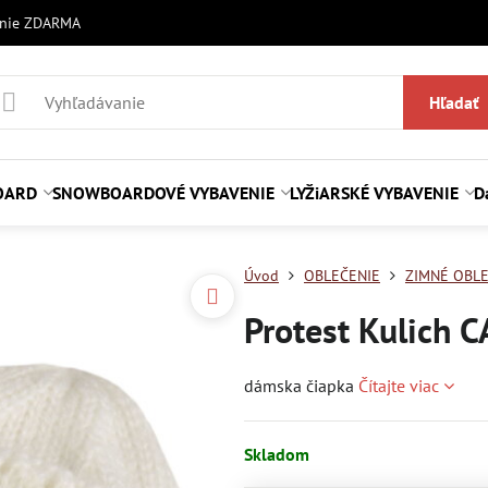
anie ZDARMA
Hľadať
OARD
SNOWBOARDOVÉ VYBAVENIE
LYŽiARSKÉ VYBAVENIE
D
Úvod
OBLEČENIE
ZIMNÉ OBLE
Protest Kulich 
dámska čiapka
Čítajte viac
Skladom