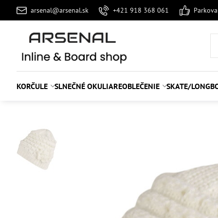
arsenal@arsenal.sk
+421 918 368 061
Parkov
KORČULE
SLNEČNÉ OKULIARE
OBLEČENIE
SKATE/LONGB