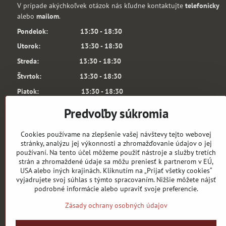
V prípade akýchkoľvek otázok nás kľudne kontaktujte
telefonicky
alebo
mailom
.
Pondelok: 13:30 - 18:30
Utorok: 13:30 - 18:30
Streda: 13:30 - 18:30
Štvrtok: 13:30 - 18:30
Piatok: 13:30 - 18:30
Sobota: 10:00 - 13:00
Predvoľby súkromia
6.3. a 7.3.2026 je predajňa ARSENAL SHOP
Z TECHNICKÝCH PRÍČIN ZATVORENÁ.
Cookies používame na zlepšenie vašej návštevy tejto webovej
Testujeme produkty na budúcu sezónu.
stránky, analýzu jej výkonnosti a zhromažďovanie údajov o jej
používaní. Na tento účel môžeme použiť nástroje a služby tretích
Za prípadné komplikácie sa ospravedlňujeme!
strán a zhromaždené údaje sa môžu preniesť k partnerom v EÚ,
V pondelok vás radi privítame.
USA alebo iných krajinách. Kliknutím na „Prijať všetky cookies“
Keď tak volajte 0918 368 061.
vyjadrujete svoj súhlas s týmto spracovaním. Nižšie môžete nájsť
podrobné informácie alebo upraviť svoje preferencie.
Zodpovedný vedúci: Martin Remiaš
Zásady ochrany osobných údajov