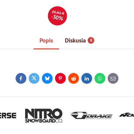
25,61 €
30%
Popis
Diskusia
0
Facebook
Twitter
Bluesky
Pinterest
Reddit
LinkedIn
WhatsApp
E-
mail