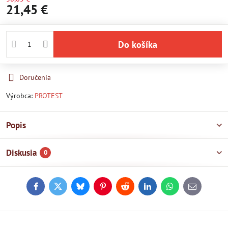
21,45 €
Do košíka
Doručenia
Výrobca:
PROTEST
Popis
Diskusia
0
Facebook
Twitter
Bluesky
Pinterest
Reddit
LinkedIn
WhatsApp
E-
mail